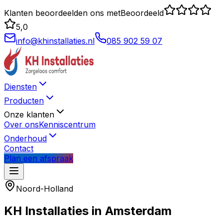
Klanten beoordeelden ons met
Beoordeeld
5,0
info@khinstallaties.nl
085 902 59 07
Diensten
Producten
Onze klanten
Over ons
Kenniscentrum
Onderhoud
Contact
Plan een afspraak
Noord-Holland
KH Installaties in
Amsterdam