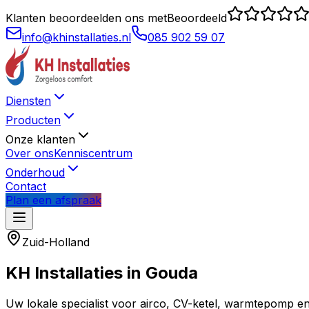
Klanten beoordeelden ons met
Beoordeeld
info@khinstallaties.nl
085 902 59 07
Diensten
Producten
Onze klanten
Over ons
Kenniscentrum
Onderhoud
Contact
Plan een afspraak
Zuid-Holland
KH Installaties in
Gouda
Uw lokale specialist voor airco, CV-ketel, warmtepomp en