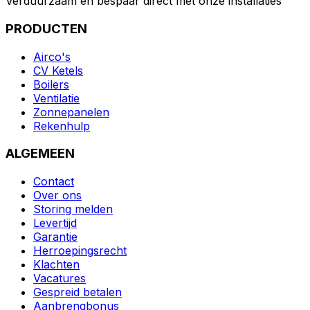
Verduurzaam en bespaar direct met onze installaties
PRODUCTEN
Airco's
CV Ketels
Boilers
Ventilatie
Zonnepanelen
Rekenhulp
ALGEMEEN
Contact
Over ons
Storing melden
Levertijd
Garantie
Herroepingsrecht
Klachten
Vacatures
Gespreid betalen
Aanbrengbonus