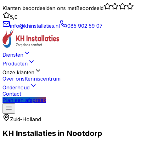
Klanten beoordeelden ons met
Beoordeeld
5,0
info@khinstallaties.nl
085 902 59 07
Diensten
Producten
Onze klanten
Over ons
Kenniscentrum
Onderhoud
Contact
Plan een afspraak
Zuid-Holland
KH Installaties in
Nootdorp