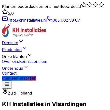
Klanten beoordeelden ons met
Beoordeeld
5,0
info@khinstallaties.nl
085 902 59 07
Diensten
Producten
Onze klanten
Over ons
Kenniscentrum
Onderhoud
Contact
Plan een afspraak
Zuid-Holland
KH Installaties in
Vlaardingen