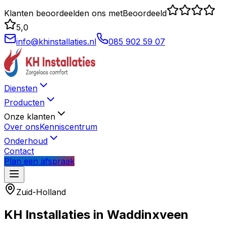
Klanten beoordeelden ons met
Beoordeeld
5,0
info@khinstallaties.nl
085 902 59 07
Diensten
Producten
Onze klanten
Over ons
Kenniscentrum
Onderhoud
Contact
Plan een afspraak
Zuid-Holland
KH Installaties in
Waddinxveen