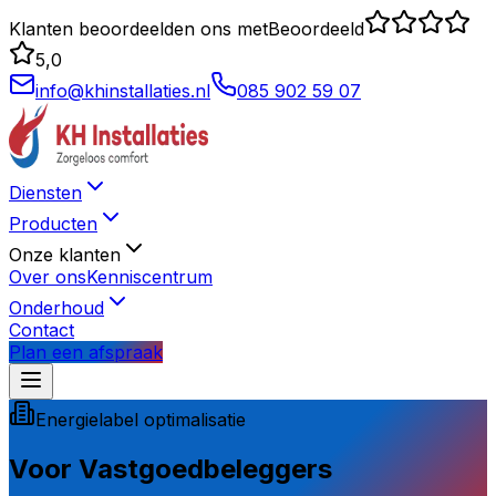
Klanten beoordeelden ons met
Beoordeeld
5,0
info@khinstallaties.nl
085 902 59 07
Diensten
Producten
Onze klanten
Over ons
Kenniscentrum
Onderhoud
Contact
Plan een afspraak
Energielabel optimalisatie
Voor
Vastgoedbeleggers