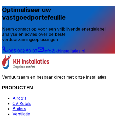
Optimaliseer uw
vastgoedportefeuille
Neem contact op voor een vrijblijvende energielabel
analyse en advies over de beste
verduurzamingsoplossingen
085 902 59 07
info@khinstallaties.nl
Verduurzaam en bespaar direct met onze installaties
PRODUCTEN
Airco's
CV Ketels
Boilers
Ventilatie