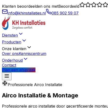
Klanten beoordeelden ons met
Beoordeeld
info@khinstallaties.nl
085 902 59 07
Diensten
Producten
Onze klanten
Over ons
Kenniscentrum
Onderhoud
Contact
Plan een afspraak
Professionele Airco Installatie
Airco
Installatie
& Montage
Professionele airco installatie door gecertificeerde monte