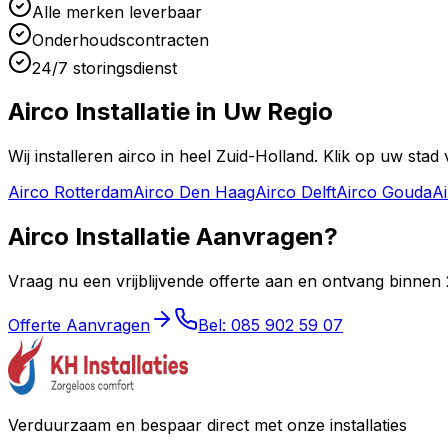
Alle merken leverbaar
Onderhoudscontracten
24/7 storingsdienst
Airco Installatie in
Uw Regio
Wij installeren airco in heel Zuid-Holland. Klik op uw stad
Airco
Rotterdam
Airco
Den Haag
Airco
Delft
Airco
Gouda
A
Airco Installatie Aanvragen?
Vraag nu een vrijblijvende offerte aan en ontvang binnen 
Offerte Aanvragen
Bel: 085 902 59 07
Verduurzaam en bespaar direct met onze installaties