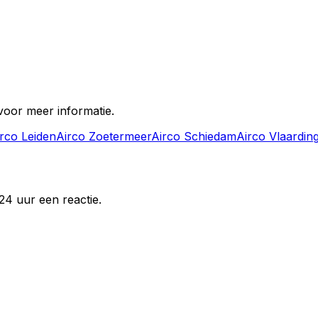
 voor meer informatie.
irco
Leiden
Airco
Zoetermeer
Airco
Schiedam
Airco
Vlaardin
24 uur een reactie.